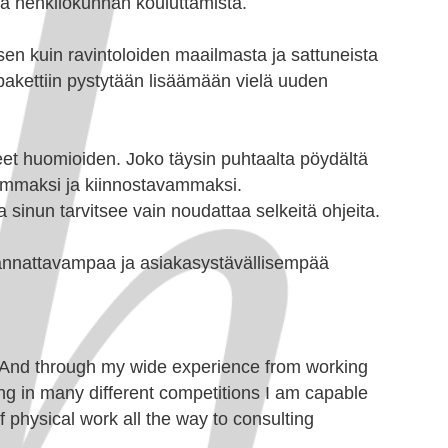
a ja henkilökunnan kouluttamista.
n kuin ravintoloiden maailmasta ja sattuneista
 pakettiin pystytään lisäämään vielä uuden
peet huomioiden. Joko täysin puhtaalta pöydältä
aammaksi ja kiinnostavammaksi.
a sinun tarvitsee vain noudattaa selkeitä ohjeita.
 kannattavampaa ja asiakasystävällisempää
y. And through my wide experience from working
ng in many different competitions I am capable
of physical work all the way to consulting