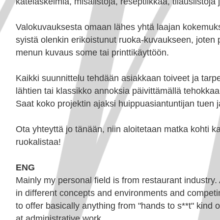
katelaskelmia, misalistoja, reseptiikkaa, tilauslistoj
Valokuvauksesta omaan lähes yhtä laajan kokemukse
syistä olenkin erikoistunut ruoka-kuvaukseen, joten
menun kuvaus some tai printtikäyttöön.
Kaikki suunnittelu tehdään asiakkaan toiveet ja tar
lähtien tai klassikko annoksia päivittämällä tehokk
Saat koko projektin ajaksi huippuasiantuntijan tuen j
Ota yhteyttä
jo tänään, niin aloitetaan matka kohti
ruokalistaa!
ENG
Mainly my personal field is from restaurant industr
in different concepts and environments and competi
to offer basically anything from "hands to s**t" kind 
at administrative work.