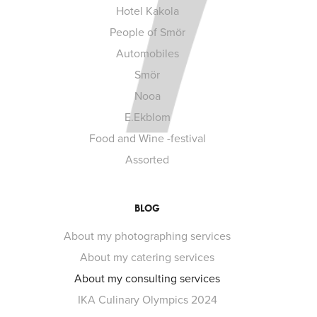
Hotel Kakola
People of Smör
Automobiles
Smör
Nooa
E.Ekblom
Food and Wine -festival
Assorted
BLOG
About my photographing services
About my catering services
About my consulting services
IKA Culinary Olympics 2024