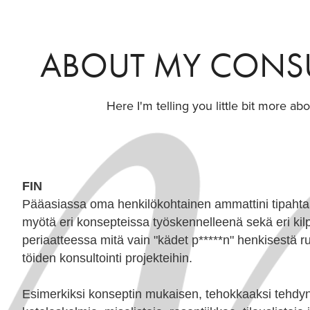
ABOUT MY CONSU
Here I'm telling you little bit more ab
FIN
Pääasiassa oma henkilökohtainen ammattini tipahtaa
myötä eri konsepteissa työskennelleenä sekä eri kilp
periaatteessa mitä vain "kädet p*****n" henkisestä ruu
töiden konsultointi projekteihin.
Esimerkiksi konseptin mukaisen, tehokkaaksi tehdyn