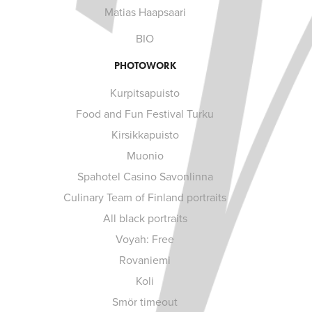
Matias Haapsaari
BIO
PHOTOWORK
Kurpitsapuisto
Food and Fun Festival Turku
Kirsikkapuisto
Muonio
Spahotel Casino Savonlinna
Culinary Team of Finland portraits
All black portraits
Voyah: Free
Rovaniemi
Koli
Smör timeout