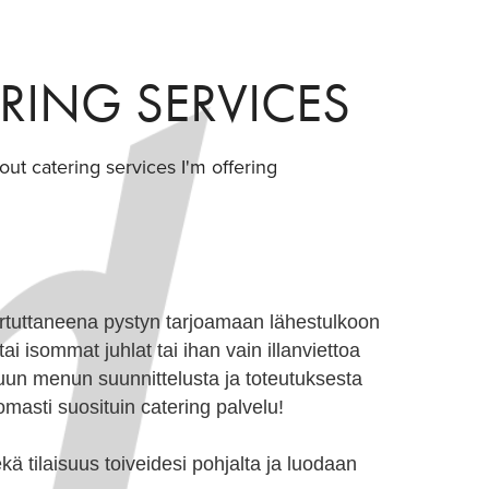
RING SERVICES
bout catering services I'm offering
artuttaneena pystyn tarjoamaan lähestulkoon
i isommat juhlat tai ihan vain illanviettoa
tuun menun suunnittelusta ja toteutuksesta
omasti suosituin catering palvelu!
kä tilaisuus toiveidesi pohjalta ja luodaan