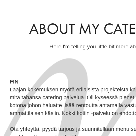
ABOUT MY CATE
Here I'm telling you little bit more a
FIN
Laajan kokemuksen myötä erilaisista projekteista k
mitä tahansa catering palvelua. Oli kyseessä pienet ta
kotona johon haluatte lisää rentoutta antamalla vas
ammattilaisen käsiin. Kokki kotiin -palvelu on ehdott
Ota yhteyttä
, pyydä tarjous ja suunnitellaan menu se