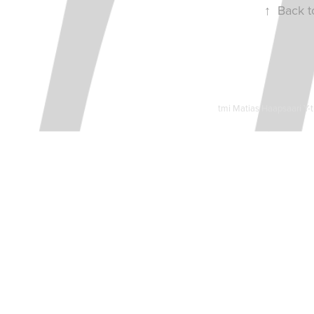
↑
Back t
tmi Matias Haapsaari Y