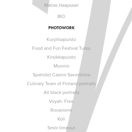
Matias Haapsaari
BIO
PHOTOWORK
Kurpitsapuisto
Food and Fun Festival Turku
Kirsikkapuisto
Muonio
Spahotel Casino Savonlinna
Culinary Team of Finland portraits
All black portraits
Voyah: Free
Rovaniemi
Koli
Smör timeout