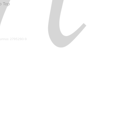
o Top
-tunnus: 2795290-9