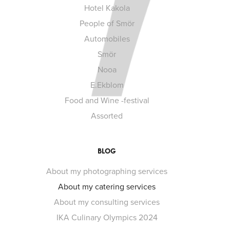
Hotel Kakola
People of Smör
Automobiles
Smör
Nooa
E.Ekblom
Food and Wine -festival
Assorted
BLOG
About my photographing services
About my catering services
About my consulting services
IKA Culinary Olympics 2024