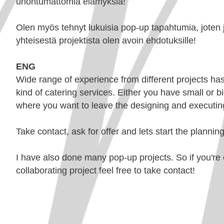
unohtumattomia elämyksiä!
Olen myös tehnyt lukuisia pop-up tapahtumia, joten jo
yhteisestä projektista olen avoin ehdotuksille!
ENG
Wide range of experience from different projects h
kind of catering services. Either you have small or b
where you want to leave the designing and executing
Take contact
, ask for offer and lets start the planni
I have also done many pop-up p
rojects
.
So if you're
collaborating project feel free to take contact!