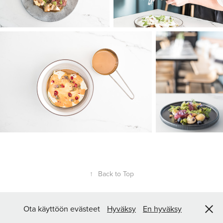
↑
Back to Top
Ota käyttöön evästeet
Hyväksy
En hyväksy
tmi Matias Haapsaari Y-tunnus: 2795290-9